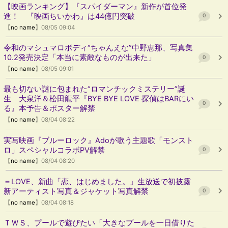
【映画ランキング】『スパイダーマン』新作が首位発
進！ 『映画ちいかわ』は44億円突破
0
【
no name
】08/05 09:04
令和のマシュマロボディ“ちゃんえな”中野恵那、写真集
10.2発売決定「本当に素敵なものが出来た」
0
【
no name
】08/05 09:01
最も切ない謎に包まれた“ロマンチックミステリー”誕
生 大泉洋＆松田龍平『BYE BYE LOVE 探偵はBARにい
0
る』本予告＆ポスター解禁
【
no name
】08/04 08:22
実写映画『ブルーロック』Adoが歌う主題歌「モンスト
ロ」スペシャルコラボPV解禁
0
【
no name
】08/04 08:20
＝LOVE、新曲「恋、はじめました。」生放送で初披露
新アーティスト写真＆ジャケット写真解禁
0
【
no name
】08/04 08:18
ＴＷＳ、プールで遊びたい「大きなプールを一日借りた