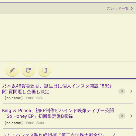
スレッド一覧
乃木坂46賀喜遥香、誕生日に個人インスタ開設 “88分
間”質問返し企画も決定
0
【
no name
】08/08 15:51
King ＆ Prince、初EP制作ビハインド映像ティザー公開
「So Honey EP」初回限定盤B収録
0
【
no name
】08/08 15:49
トム・ハンクス製作総指揮『第二次世界大戦全史』 ノ