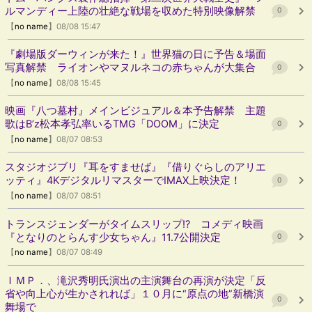
ルマンディー上陸の壮絶な戦場を収めた特別映像解禁
0
【
no name
】08/08 15:47
『劇場版ダーウィンが来た！』世界猫の日に予告＆場面
写真解禁 ライオンやマヌルネコの赤ちゃんが大集合
0
【
no name
】08/08 15:45
映画『八つ墓村』メインビジュアル＆本予告解禁 主題
歌はB’z松本孝弘率いるTMG「DOOM」に決定
0
【
no name
】08/07 08:53
スタジオジブリ『耳をすませば』『借りぐらしのアリエ
ッティ』4KデジタルリマスターでIMAX上映決定！
0
【
no name
】08/07 08:51
トランスジェンダーがタイムスリップ!? コメディ映画
『となりのとらんす少女ちゃん』11.7公開決定
0
【
no name
】08/07 08:49
ＩＭＰ．、滝沢秀明氏演出の主演舞台の再演が決定「反
省や向上心が生かされれば」１０月に“原点の地”新橋演
0
舞場で