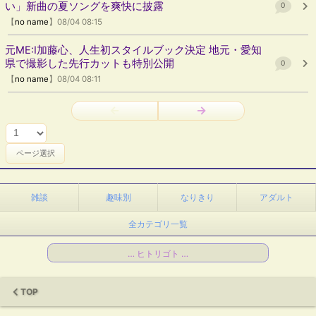
い」新曲の夏ソングを爽快に披露
0
【
no name
】08/04 08:15
元ME:I加藤心、人生初スタイルブック決定 地元・愛知
県で撮影した先行カットも特別公開
0
【
no name
】08/04 08:11
←
→
雑談
趣味別
なりきり
アダルト
全カテゴリ一覧
… ヒトリゴト …
TOP