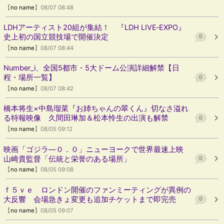
【
no name
】08/07 08:48
LDHアーティスト20組が集結！ 『LDH LIVE‐EXPO』
史上初の国立競技場で開催決定
0
【
no name
】08/07 08:44
Number_i、全国5都市・5大ドーム公演詳細解禁【日
程・場所一覧】
0
【
no name
】08/07 08:42
橋本将生×中島瑠菜『お姉ちゃんの翠くん』切なさ溢れ
る特報映像 久間田琳加＆松本怜生の出演も解禁
0
【
no name
】08/05 09:12
映画「ゴジラ―０．０」ニューヨークで世界最速上映
山崎貴監督「伝統と栄誉のある場所」
0
【
no name
】08/05 09:08
ｆ５ｖｅ ロンドン開催のファンミーティングが異例の
大反響 会場急きょ変更も追加チケットまで即完売
0
【
no name
】08/05 09:07