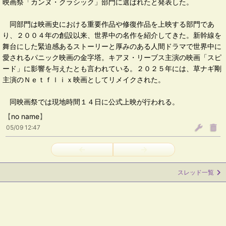
映画祭「カンヌ・クラシック」部門に選ばれたと発表した。
同部門は映画史における重要作品や修復作品を上映する部門であ
り、２００４年の創設以来、世界中の名作を紹介してきた。新幹線を
舞台にした緊迫感あるストーリーと厚みのある人間ドラマで世界中に
愛されるパニック映画の金字塔。キアヌ・リーブス主演の映画「スピ
ード」に影響を与えたとも言われている。２０２５年には、草ナギ剛
主演のＮｅｔｆｌｉｘ映画としてリメイクされた。
同映画祭では現地時間１４日に公式上映が行われる。
【
no name
】
05/09 12:47
←
→
スレッド一覧