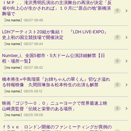
ＩＭＰ．、滝沢秀明氏演出の主演舞台の再演が決定「反
省や向上心が生かされれば」１０月に“原点の地”新橋演
0
舞場で
【
no name
】08/07 08:48
LDHアーティスト20組が集結！ 『LDH LIVE‐EXPO』
史上初の国立競技場で開催決定
0
【
no name
】08/07 08:44
Number_i、全国5都市・5大ドーム公演詳細解禁【日
程・場所一覧】
0
【
no name
】08/07 08:42
橋本将生×中島瑠菜『お姉ちゃんの翠くん』切なさ溢れ
る特報映像 久間田琳加＆松本怜生の出演も解禁
0
【
no name
】08/05 09:12
映画「ゴジラ―０．０」ニューヨークで世界最速上映
山崎貴監督「伝統と栄誉のある場所」
0
【
no name
】08/05 09:08
ｆ５ｖｅ ロンドン開催のファンミーティングが異例の