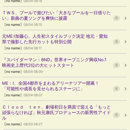
【
no name
】08/04 08:18
ＴＷＳ、プールで遊びたい「大きなプールを一日借りた
い」新曲の夏ソングを爽快に披露
0
【
no name
】08/04 08:15
元ME:I加藤心、人生初スタイルブック決定 地元・愛知
県で撮影した先行カットも特別公開
0
【
no name
】08/04 08:11
『スパイダーマン：BND』世界オープニング興収No.1
映画史上歴代2位の大ヒットスタート
0
【
no name
】08/04 08:09
ME：I、全国4都市をまわるアリーナツアー開幕！
「可能性や成長を見せられるステージに」
0
【
no name
】08/04 08:07
Ｃｌｏｕｄ ｔｅｎ、劇場初日を満員で迎える「もっと
頑張らなければ」秋元康氏プロデュースの新男性アイド
0
ル
【
no name
】08/03 08:27