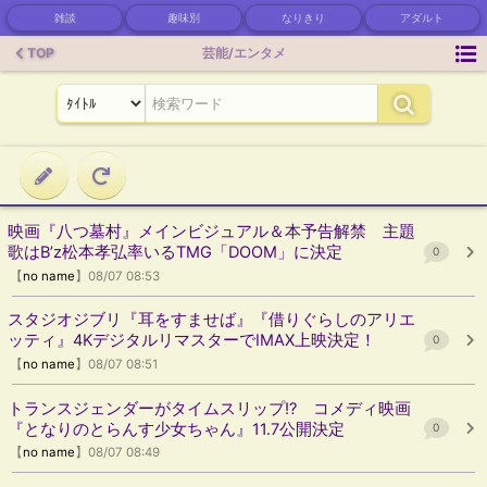
雑談
趣味別
なりきり
アダルト
TOP
芸能/エンタメ
映画『八つ墓村』メインビジュアル＆本予告解禁 主題
歌はB’z松本孝弘率いるTMG「DOOM」に決定
0
【
no name
】08/07 08:53
スタジオジブリ『耳をすませば』『借りぐらしのアリエ
ッティ』4KデジタルリマスターでIMAX上映決定！
0
【
no name
】08/07 08:51
トランスジェンダーがタイムスリップ!? コメディ映画
『となりのとらんす少女ちゃん』11.7公開決定
0
【
no name
】08/07 08:49