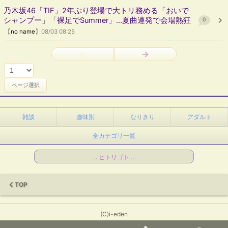
乃木坂46「TIF」2年ぶり登場で大トリ務める「おいで
シャンプー」「裸足でSummer」…夏曲連発で会場熱狂
0
【
no name
】08/03 08:25
←
→
雑談
趣味別
なりきり
アダルト
全カテゴリ一覧
… ヒトリゴト …
TOP
(C)i-eden