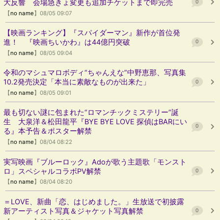
大反響 会場急きょ変更も追加チケットまで即完売
0
【
no name
】08/05 09:07
【映画ランキング】『スパイダーマン』新作が首位発
進！ 『映画ちいかわ』は44億円突破
0
【
no name
】08/05 09:04
令和のマシュマロボディ“ちゃんえな”中野恵那、写真集
10.2発売決定「本当に素敵なものが出来た」
0
【
no name
】08/05 09:01
最も切ない謎に包まれた“ロマンチックミステリー”誕
生 大泉洋＆松田龍平『BYE BYE LOVE 探偵はBARにい
0
る』本予告＆ポスター解禁
【
no name
】08/04 08:22
実写映画『ブルーロック』Adoが歌う主題歌「モンスト
ロ」スペシャルコラボPV解禁
0
【
no name
】08/04 08:20
＝LOVE、新曲「恋、はじめました。」生放送で初披露
新アーティスト写真＆ジャケット写真解禁
0